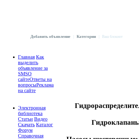
Добавить объявление
Категории
|
|
Ваш блокнот
Главная
Как
выделить
объявление за
SMS
О
сайте
Ответы на
вопросы
Реклама
на сайте
Гидрораспределите
Электронная
библиотека
Статьи
Видео
Гидроклапан
Скачать
Каталог
Форум
Справочная
Насосы шестеренные: 