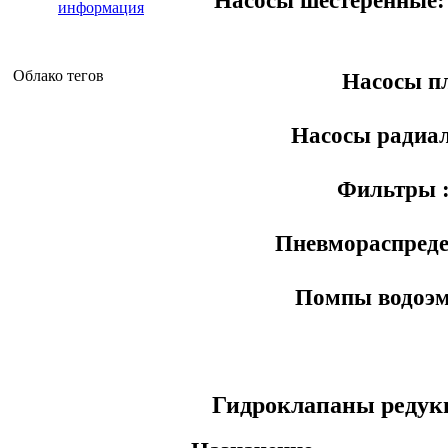
информация
Облако тегов
Насосы пл
Насосы радиал
Фильтры 
Пневмораспредел
Помпы водоэму
Гидроклапаны редук