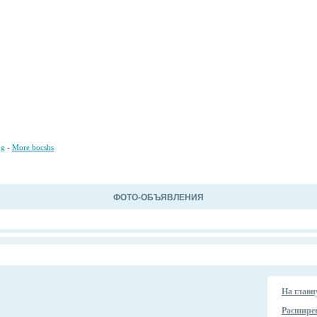
ng
-
More bocshs
ФОТО-ОБЪЯВЛЕНИЯ
На главн
Расшире