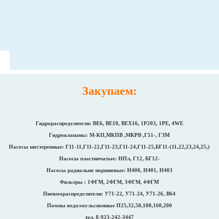
Закупаем:
Гидрораспределители: ВЕ6, ВЕ10, ВЕХ16, 1Р203, 1РЕ, 4WE
Гидроклапаны: М-КП,МКПВ ,МКРВ ,Г51-, ГЗМ
Насосы шестеренные: Г11-11,Г11-22,Г11-23,Г11-24,Г11-25,БГ11-(11,22,23,24,25,)
Насосы пластинчатые: НПл, Г12, БГ12-
Насосы радиально поршневые: Н400, Н401, Н403
Фильтры : 1ФГМ, 2ФГМ, 3ФГМ, 4ФГМ
Пневмораспределители: У71-22, У71-24, У71-26, В64
Помпы водоэмульсионные П25,32,50,100,160,200
тел. 8-923-242-3447