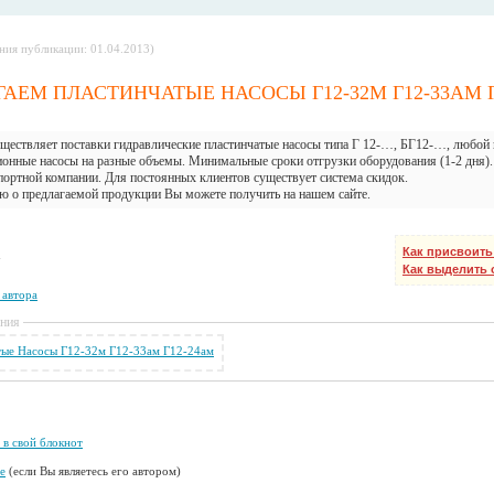
ния публикации: 01.04.2013)
АЕМ ПЛАСТИНЧАТЫЕ НАСОСЫ Г12-32М Г12-33АМ 
ществляет поставки гидравлические пластинчатые насосы типа Г 12-…, БГ12-…, любой 
ионные насосы на разные объемы. Минимальные сроки отгрузки оборудования (1-2 дня). 
спортной компании. Для постоянных клиентов существует система скидок.
 о предлагаемой продукции Вы можете получить на нашем сайте.
Как присвоить
u
Как выделить
 автора
ения
 в свой блокнот
е
(если Вы являетесь его автором)