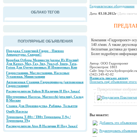
Гидравлическое оборудование
ОБЛАКО ТЕГОВ
Дата:
03.10.2012г
(Дата оконча
ПРЕДЛАГ
Компания «Гидропроект» осу
ПОПУЛЯРНЫЕ ОБЪЯВЛЕНИЯ
140 л/мин. А также двухсекц
бесплатная доставка до тран
Продажа Станочной Гидро - Пневмо
Более подробную информацию
Аппаратуры. Скидки!!
Коробки Отбора Мощности (комы Из Италии)
Автор: ООО Гидропроект
Для Камаз, Маз, Газ, Зил, Урал,zf, Isuzu, Tаtа,
Просмотров: 1803
Foton Для Отечественных И Импортных Кпп
Сайт: http://www.hydroprojekt.r
Гидростанции. Маслостанции. Насосные
(342) 249-42-02
Установки. Министанции
Написать письмо автору
Поискать ещё объявления этого
Автономная Станция Гидропривода (автономная
Гидростанция)
Прикрепленные изображ
Распределители Yuken В Наличии И Под Заказ!
Шестеренные Насосы. Marzocchi (италия). Склад
В Москве
Станок Для Производства, Рабицы, Тольятти
Omfb Насосы
Вы можете:
Термопара Т-80т / Т80т Термопара Т-9д /
Термопара Т9д
Добавить это объявление
Распределители Аtos В Наличии И Под Заказ!
Редактировать объявлени