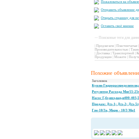
Пожаловаться на объявл
Отправить объявление др
Открыть страницу для пе
Оставить своё мнение
Поисковые теги для данн
|
Предлагаем
|
Пластинчатые
Производительностью
|
Такж
|
Доставка
|
Транспортной
|
К
Продукции
|
Можете
|
Получ
Похожие объявлени
Заголовок
Куплю Гидрораспределители,
Регулятор Расхода Мпг55-25
Насос Г,бг,нпл,нар,н400-403,
Продам: Дтэ-1; Дтэ-2; Дтэ-5т;
Гзм-10/3а, Мкрв - 10/3 Мр1