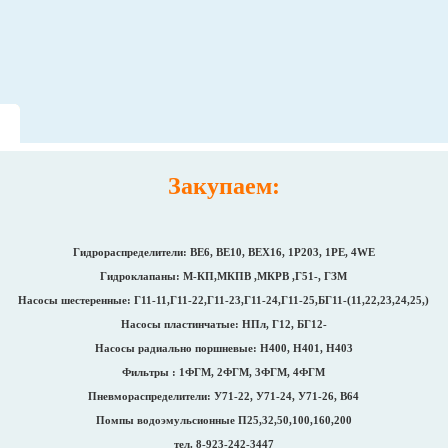
Закупаем:
Гидрораспределители: ВЕ6, ВЕ10, ВЕХ16, 1Р203, 1РЕ, 4WE
Гидроклапаны: М-КП,МКПВ ,МКРВ ,Г51-, ГЗМ
Насосы шестеренные: Г11-11,Г11-22,Г11-23,Г11-24,Г11-25,БГ11-(11,22,23,24,25,)
Насосы пластинчатые: НПл, Г12, БГ12-
Насосы радиально поршневые: Н400, Н401, Н403
Фильтры : 1ФГМ, 2ФГМ, 3ФГМ, 4ФГМ
Пневмораспределители: У71-22, У71-24, У71-26, В64
Помпы водоэмульсионные П25,32,50,100,160,200
тел. 8-923-242-3447