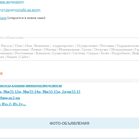
ение модератору
угу/подруге/себе на почту
чати
(откроется в новом окне)
ого объявления
|
Насосы
|
33ам
|
24ам
|
Компания
|
«гидропроект»
|
Осуществляет
|
Поставки
|
Гидравлически
е
|
Двухсекционные
|
Разные
|
Объемы
|
Минимальные
|
Сроки
|
Отгрузки
|
Оборудования
|
Га
омпании
|
Постоянных
|
Клиентов
|
Существует
|
Система
|
Скидок
|
более
|
Подробную
|
Инф
ить
|
Нашем
|
Сайте
|
я
насосы,клапана,пневмораспределители
м, Мпг55-12м, Мпг55-14м, Мпг55-15м, 2мдпг55-15
50нрр,мг2,мн
 Итэ-2; Ит-2т;...
ФОТО-ОБЪЯВЛЕНИЯ