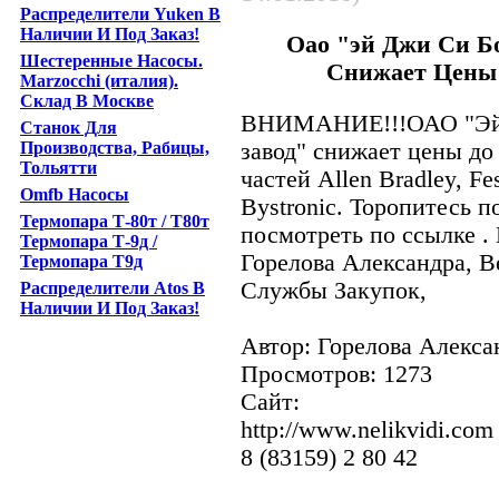
Распределители Yuken В
Наличии И Под Заказ!
Оао "эй Джи Си Б
Шестеренные Насосы.
Снижает Цены
Marzocchi (италия).
Склад В Москве
ВНИМАНИЕ!!!ОАО "Эй 
Станок Для
Производства, Рабицы,
завод" снижает цены до
Тольятти
частей Allen Bradley, Fes
Omfb Насосы
Bystronic. Торопитесь 
Термопара Т-80т / Т80т
посмотреть по ссылке . 
Термопара Т-9д /
Горелова Александра, 
Термопара Т9д
Службы Закупок,
Распределители Аtos В
Наличии И Под Заказ!
Автор: Горелова Алекса
Просмотров: 1273
Сайт:
http://www.nelikvidi.com
8 (83159) 2 80 42