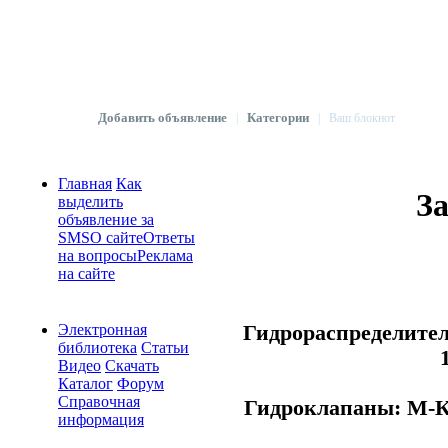
Добавить объявление
Категории
|
|
Ваш блокнот
Главная
Как
З
выделить
объявление за
SMS
О сайте
Ответы
на вопросы
Реклама
на сайте
Гидрораспределител
Электронная
библиотека
Статьи
Видео
Скачать
Каталог
Форум
Справочная
Гидроклапаны: М-
информация