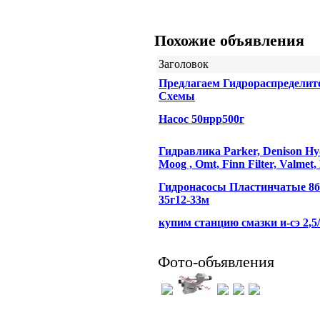
Похожие объявления
Заголовок
Предлагаем Гидрораспределит
Схемы
Насос 50нрр500г
Гидравлика Parker, Denison Hydr
Moog , Omt, Finn Filter, Valmet,
Гидронасосы Пластинчатые 8бг
35г12-33м
купим станцию смазки и-сэ 2,5/
Фото-объявления