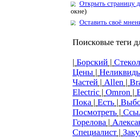
Открыть страницу д
окне)
Оставить своё мнен
Поисковые теги д
|
Борский
|
Стеко
Цены
|
Неликвид
Частей
|
Аllen
|
Br
Electric
|
Omron
|
Пока
|
Есть
|
Выб
Посмотреть
|
Ссы
Горелова
|
Алекса
Специалист
|
Зак