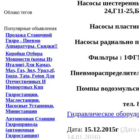
Насосы шестеренные
24,Г11-25,Б
Облако тегов
Насосы пластин
Популярные объявления
Продажа Станочной
Гидро - Пневмо
Насосы радиально п
Аппаратуры. Скидки!!
Коробки Отбора
Фильтры : 1Ф
Мощности (комы Из
Италии) Для Камаз,
Маз, Газ, Зил, Урал,zf,
Пневмораспределители
Isuzu, Tаtа, Foton Для
Отечественных И
Импортных Кпп
Помпы водоэмульсио
Гидростанции.
Маслостанции.
тел. 
Насосные Установки.
Министанции
Гидравлическое оборуд
Автономная Станция
Гидропривода
Дата:
15.12.2015г
(Дата
(автономная
Гидростанция)
14.01.2016)